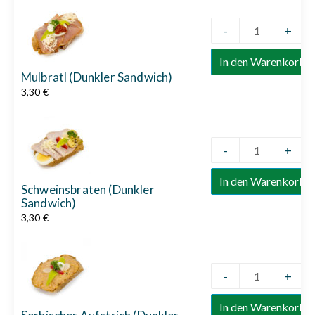
-
+
Quantity
In den Warenkorb
Mulbratl (Dunkler Sandwich)
3,30
€
-
+
Quantity
In den Warenkorb
Schweinsbraten (Dunkler
Sandwich)
3,30
€
-
+
Quantity
In den Warenkorb