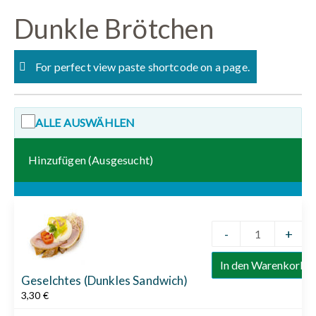
Skip
Dunkle Brötchen
to
content
For perfect view paste shortcode on a page.
ALLE AUSWÄHLEN
Hinzufügen (Ausgesucht)
-
+
Quantity
In den Warenkorb
Geselchtes (Dunkles Sandwich)
3,30
€