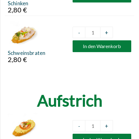
Schinken
2,80
€
-
+
Quantity
In den Warenkorb
Schweinsbraten
2,80
€
Aufstrich
-
+
Quantity