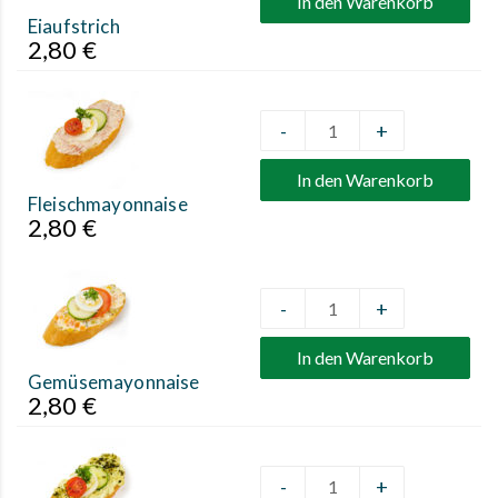
In den Warenkorb
Eiaufstrich
2,80
€
-
+
Quantity
In den Warenkorb
Fleischmayonnaise
2,80
€
-
+
Quantity
In den Warenkorb
Gemüsemayonnaise
2,80
€
-
+
Quantity