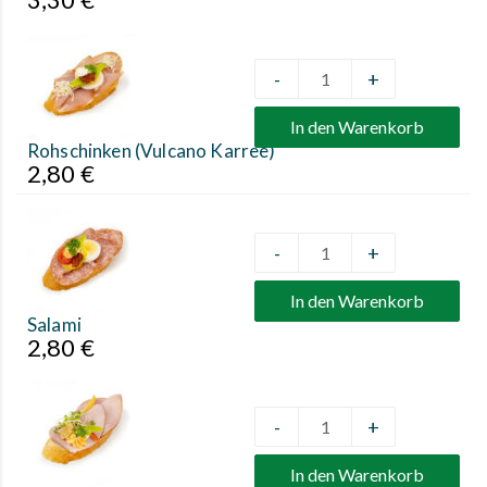
-
+
Quantity
In den Warenkorb
Rohschinken (Vulcano Karree)
2,80
€
-
+
Quantity
In den Warenkorb
Salami
2,80
€
-
+
Quantity
In den Warenkorb