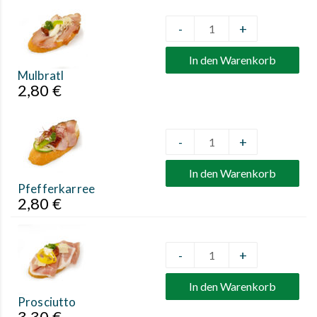
-
+
Quantity
In den Warenkorb
Mulbratl
2,80
€
-
+
Quantity
In den Warenkorb
Pfefferkarree
2,80
€
-
+
Quantity
In den Warenkorb
Prosciutto
3,30
€