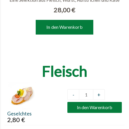
28,00
€
In den Warenkorb
Fleisch
-
+
Quantity
In den Warenkorb
Geselchtes
2,80
€