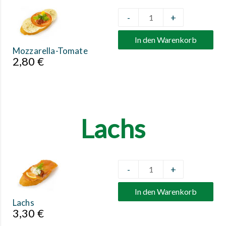
-
+
Quantity
In den Warenkorb
Mozzarella-Tomate
2,80
€
Lachs
-
+
Quantity
In den Warenkorb
Lachs
3,30
€