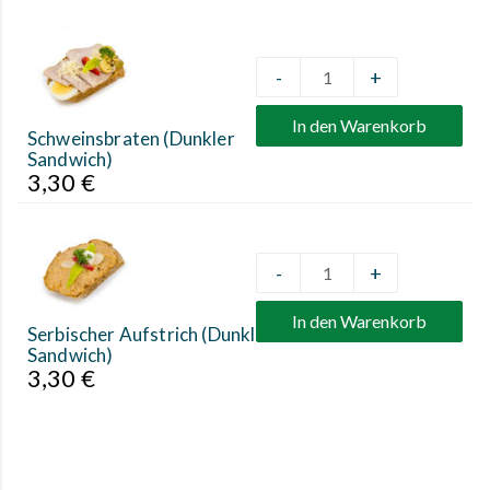
-
+
Quantity
In den Warenkorb
Schweinsbraten (Dunkler
Sandwich)
3,30
€
-
+
Quantity
In den Warenkorb
Serbischer Aufstrich (Dunkler
Sandwich)
3,30
€