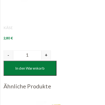
Category:
KÄSE
2,80
€
-
+
Quantity
In den Warenkorb
Ähnliche Produkte